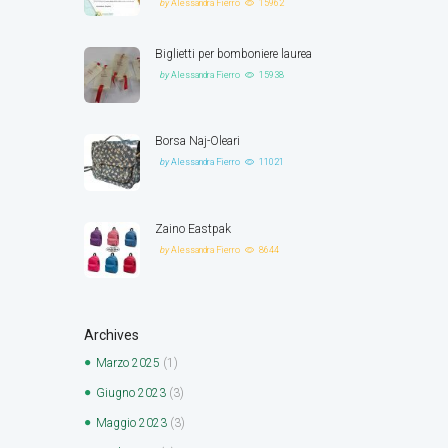
by
Alessandra Fierro
15962
Biglietti per bomboniere laurea
by
Alessandra Fierro
15938
Borsa Naj-Oleari
by
Alessandra Fierro
11021
Zaino Eastpak
by
Alessandra Fierro
8644
Archives
Marzo
2025
(1)
Giugno
2023
(3)
Maggio
2023
(3)