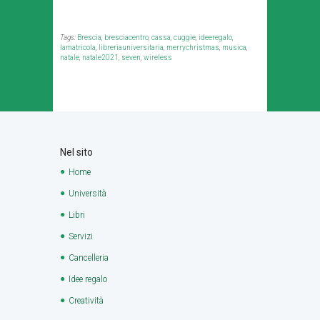
Tags:
Brescia
,
bresciacentro
,
cassa
,
cuggie
,
ideeregalo
,
lamatricola
,
libreriauniversitaria
,
merrychristmas
,
musica
,
natale
,
natale2021
,
seven
,
wireless
Nel sito
Home
Università
Libri
Servizi
Cancelleria
Idee regalo
Creatività