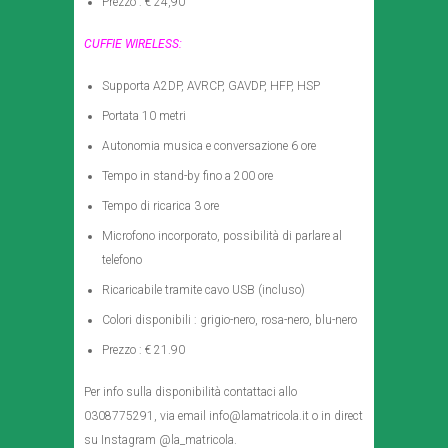
Prezzo : € 24,90
CUFFIE WIRELESS:
Supporta A2DP, AVRCP, GAVDP, HFP, HSP
Portata 10 metri
Autonomia musica e conversazione 6 ore
Tempo in stand-by fino a 200 ore
Tempo di ricarica 3 ore
Microfono incorporato, possibilità di parlare al
telefono
Ricaricabile tramite cavo USB (incluso)
Colori disponibili : grigio-nero, rosa-nero, blu-nero
Prezzo : € 21.90
Per info sulla disponibilità contattaci allo
0308775291, via email info@lamatricola.it o in direct
su Instagram @la_matricola.