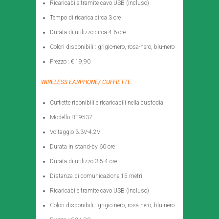
Ricaricabile tramite cavo USB (incluso)
Tempo di ricarica circa 3 ore
Durata di utilizzo circa 4-6 ore
Colori disponibili : grigio-nero, rosa-nero, blu-nero
Prezzo : € 19,90
WIRELESS EARPHONE/ CUFFIETTE:
Cuffiette riponibili e ricaricabili nella custodia
Modello BT9537
Voltaggio 3.3V-4.2V
Durata in stand-by 60 ore
Durata di utilizzo 3.5-4 ore
Distanza di comunicazione 15 metri
Ricaricabile tramite cavo USB (incluso)
Colori disponibili : grigio-nero, rosa-nero, blu-nero