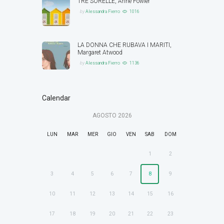
TRE SORELLE, Anne Fowler
by
Alessandra Fierro
1016
LA DONNA CHE RUBAVA I MARITI,
Margaret Atwood
by
Alessandra Fierro
1136
Calendar
AGOSTO
2026
LUN
MAR
MER
GIO
VEN
SAB
DOM
1
2
3
4
5
6
7
8
9
10
11
12
13
14
15
16
17
18
19
20
21
22
23