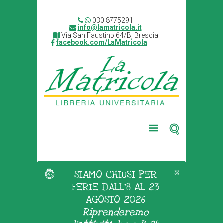
030 8775291
info@lamatricola.it
Via San Faustino 64/B, Brescia
facebook.com/LaMatricola
SIAMO CHIUSI PER
FERIE DALL'8 AL 23
AGOSTO 2026
Riprenderemo