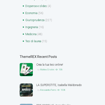
Dispense e slides
(4)
Economia
(56)
Giurisprudenza
(227)
Ingegneria
(16)
Medicina
(48)
Tesi di laurea
(15)
ThemeREX Recent Posts
Crea la tua tesi online!
by
Matteo Cristini
108
LA SUPERSTITE, Isabella Maldonado
by
Alessandra Fierro
1036