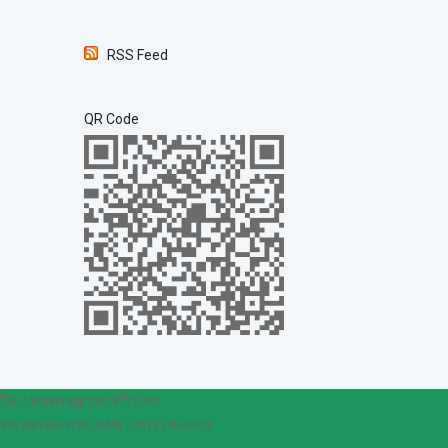
RSS Feed
QR Code
Tel. / Whatsapp 030 8775291
Via San Faustino 64/B - 25122 Brescia