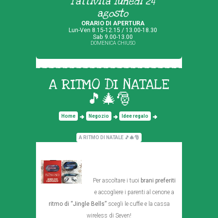
l'attività lunedì 24
agosto
ORARIO DI APERTURA
Lun-Ven 8.15-12.15 / 13.00-18.30
Sab 9.00-13.00
DOMENICA CHIUSO
A RITMO DI NATALE
🎵🎄🎅
Home
Negozio
Idee regalo
A RITMO DI NATALE 🎵🎄🎅
Per ascoltare i tuoi
brani preferiti
e accogliere i parenti al cenone a
ritmo di “Jingle Bells”
scegli le cuffie e la cassa
wireless di Seven!