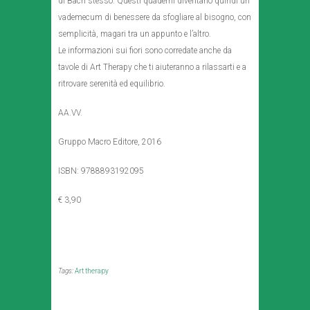
di Bach stesso. Questi quaderni diventano quindi un
vademecum di benessere da sfogliare al bisogno, con
semplicità, magari tra un appunto e l’altro.
Le informazioni sui fiori sono corredate anche da
tavole di Art Therapy che ti aiuteranno a rilassarti e a
ritrovare serenità ed equilibrio.
AA.VV.
Gruppo Macro Editore, 2016
ISBN: 9788893192095
€ 3,90
Tags:
Art therapy