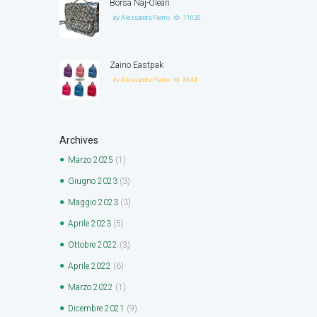
Borsa Naj-Oleari
by
Alessandra Fierro
11020
Zaino Eastpak
by
Alessandra Fierro
8644
Archives
Marzo
2025
(1)
Giugno
2023
(3)
Maggio
2023
(3)
Aprile
2023
(5)
Ottobre
2022
(3)
Aprile
2022
(6)
Marzo
2022
(1)
Dicembre
2021
(9)