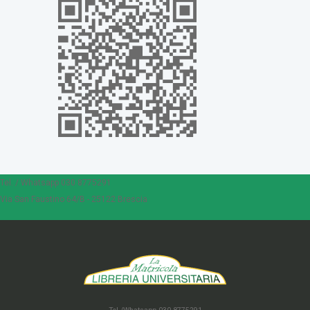
Tel. / Whatsapp 030 8775291
Via San Faustino 64/B - 25122 Brescia