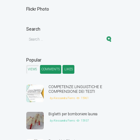
Flickr Photo
Search
Popular
VIEWS
COMMENTS
LIKES
COMPETENZE LINGUISTICHE E
COMPRENSIONE DEI TESTI
by
Alessandra Fierro
15961
Biglietti per bomboniere laurea
by
Alessandra Fierro
15937