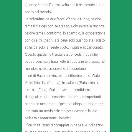
Quando è stata l’ultima volta che ti sei sentito al tuo
posto nel mondo?
La solitudine ha due facce: c’è chi la fugge, perché
teme il dialogo con se stesso, e chi invece la rincorre,
perché teme il confronto, lo scambio, la cooperazione
con gli altri. C’è chi sta bene solo quando sta isolato,
e chi, da solo, si sente vuoto, inutile e abbandonato.
Questo quaderno ti aiuterà a concederti qualche
pausa benefica e trasmetterti fiducia in te stesso, nel
mondo e nelle persone che ti circondano.
I fiori di Bach per vincere la solitudine sono: Water
Violet (Violetta d’acqua), Impatiens (Balsamina),
Heather (Erica). Qui li troverai splendidamente
disegnati e potrai scoprire quante cose importanti
hanno da raccontarti. Questo dialogo intimo tra te e
loro sarà un modo delicato per avvicinare la loro
bellezza e annusarne i benefici.
I fiori scelti sono raggruppati in base alle indicazioni