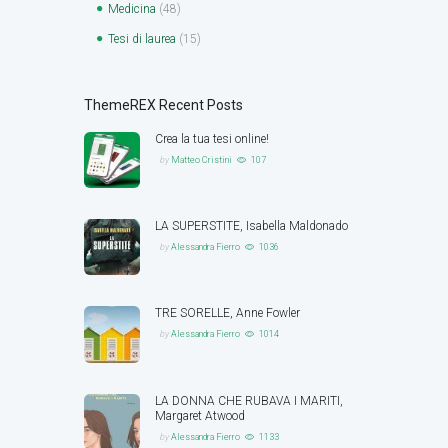
Medicina
(48)
Tesi di laurea
(15)
ThemeREX Recent Posts
Crea la tua tesi online!
by
Matteo Cristini
107
LA SUPERSTITE, Isabella Maldonado
by
Alessandra Fierro
1036
TRE SORELLE, Anne Fowler
by
Alessandra Fierro
1014
LA DONNA CHE RUBAVA I MARITI,
Margaret Atwood
by
Alessandra Fierro
1133