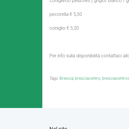
coniglietto peluches ( grigio/ bianco / gi
pecorella € 5,50
coniglio € 5,20
Per info sulla disponibilità contattaci 
Tags:
Brescia
,
bresciacentro
,
bresciacentro
Nel sito