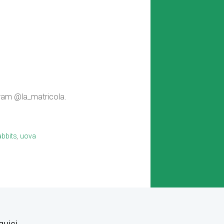
agram @la_matricola.
abbits
,
uova
guici