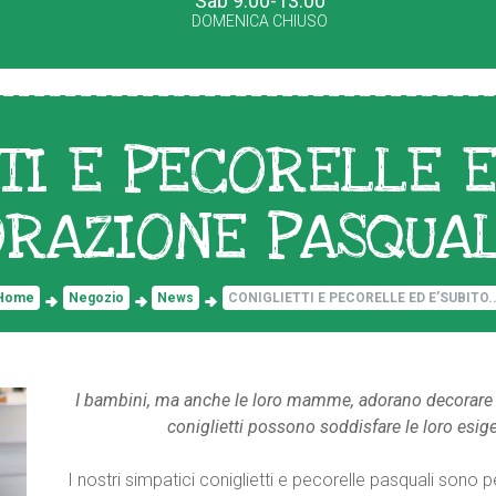
Sab 9.00-13.00
DOMENICA CHIUSO
TI E PECORELLE E
RAZIONE PASQUAL
Home
Negozio
News
CONIGLIETTI E PECORELLE ED E’SUBITO..
I bambini, ma anche le loro mamme, adorano decorare la
coniglietti possono soddisfare le loro esigen
I nostri simpatici coniglietti e pecorelle pasquali son