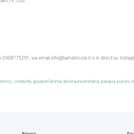
allo ) € 5,00
allo 0308775291, via email info@lamatricola.it o in direct su Inst
storico
,
creatività
,
gioieperl'anima
,
libreirauniversitaria
,
pasqua
,
pulcini
,
r
News
Se