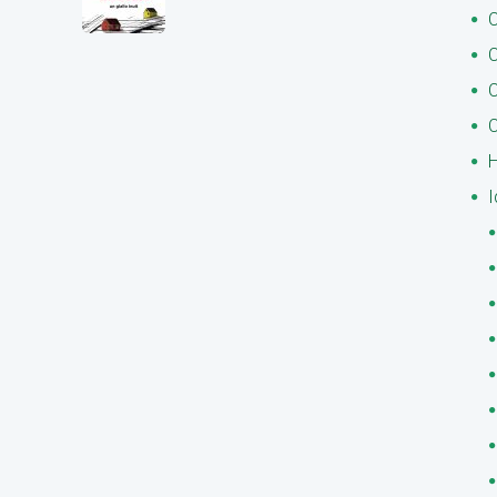
C
C
C
C
H
I