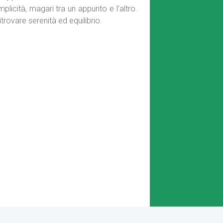
icità, magari tra un appunto e l’altro.
trovare serenità ed equilibrio.