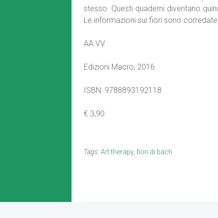
stesso. Questi quaderni diventano quin
Le informazioni sui fiori sono corredate 
AA.VV.
Edizioni Macro, 2016
ISBN: 9788893192118
€ 3,90
Tags:
Art therapy
,
fiori di bach