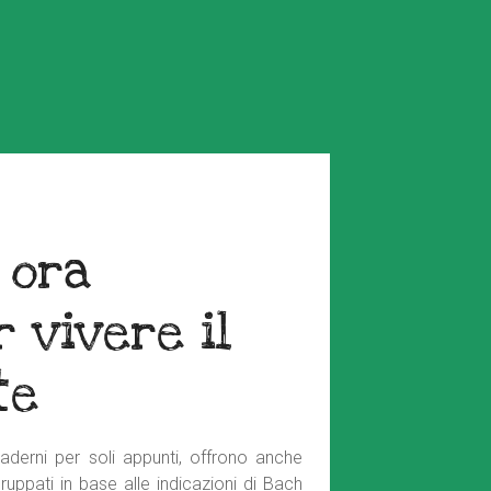
 ora
r vivere il
te
derni per soli appunti, offrono anche
gruppati in base alle indicazioni di Bach