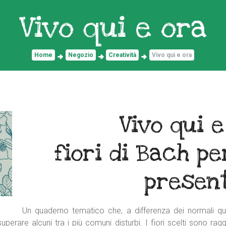
Vivo qui e ora
Home
Negozio
Creatività
Vivo qui e ora
Vivo qui e
fiori di Bach pe
presen
Un quaderno tematico che, a differenza dei normali qua
 superare alcuni tra i più comuni disturbi. I fiori scelti sono rag