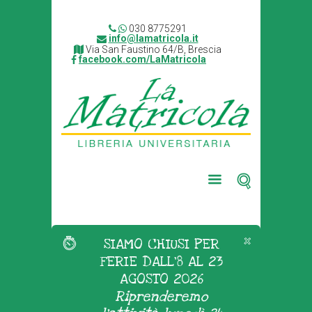
030 8775291
info@lamatricola.it
Via San Faustino 64/B, Brescia
facebook.com/LaMatricola
SIAMO CHIUSI PER
FERIE DALL'8 AL 23
AGOSTO 2026
Riprenderemo