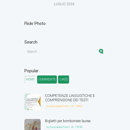
LUGLIO
2026
Flickr Photo
Search
Popular
VIEWS
COMMENTS
LIKES
COMPETENZE LINGUISTICHE E
COMPRENSIONE DEI TESTI
by
Alessandra Fierro
15962
Biglietti per bomboniere laurea
by
Alessandra Fierro
15938