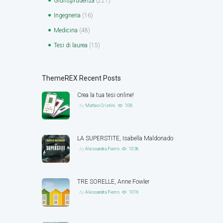
Giurisprudenza
(227)
Ingegneria
(16)
Medicina
(48)
Tesi di laurea
(15)
ThemeREX Recent Posts
Crea la tua tesi online!
by
Matteo Cristini
108
LA SUPERSTITE, Isabella Maldonado
by
Alessandra Fierro
1036
TRE SORELLE, Anne Fowler
by
Alessandra Fierro
1016