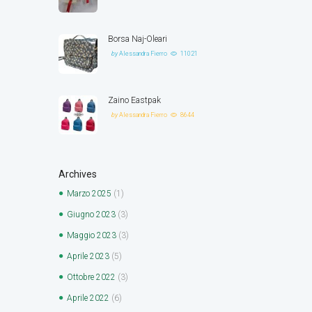
Borsa Naj-Oleari
by
Alessandra Fierro
11021
Zaino Eastpak
by
Alessandra Fierro
8644
Archives
Marzo
2025
(1)
Giugno
2023
(3)
Maggio
2023
(3)
Aprile
2023
(5)
Ottobre
2022
(3)
Aprile
2022
(6)