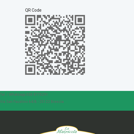
QR Code
Tel. / Whatsapp 030 8775291
Via San Faustino 64/B - 25122 Brescia