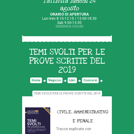
l'attività lunedì 24
agosto
ORARIO DI APERTURA
Lun-Ven 8.15-12.15 / 13.00-18.30
Sab 9.00-13.00
DOMENICA CHIUSO
TEMI SVOLTI PER LE
PROVE SCRITTE DEL
2019
Home
Negozio
Libri
Concorsi
TEMI SVOLTI PER LE PROVE SCRITTE DEL 2019
CIVILE, AMMINISTRATIVO
E PENALE
Tracce esplicate con