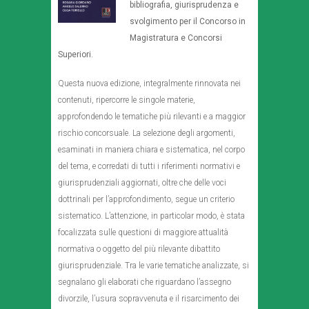
bibliografia, giurisprudenza e
svolgimento per il Concorso in
Magistratura e Concorsi
Superiori.
Questa nuova edizione, integralmente rinnovata nei
contenuti, ripercorre le singole materie,
approfondendo le tematiche più rilevanti e a maggior
rischio concorsuale. La selezione degli argomenti,
esaminati in maniera chiara e sistematica, nel corpo
del tema, e corredati di tutti i riferimenti normativi e
giurisprudenziali aggiornati, oltre che delle voci
dottrinali per l’approfondimento, segue un criterio
sistematico. L’attenzione, in particolar modo, è stata
focalizzata sulle questioni di maggiore attualità
normativa o oggetto del più rilevante dibattito
giurisprudenziale. Tra le varie tematiche analizzate, si
segnalano gli elaborati che riguardano l’assegno
divorzile, l’usura sopravvenuta e il risarcimento dei