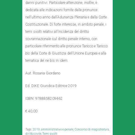
danni punitivi. Particolare attenzione, inoltre, è
dedicata alle indicazioni fornite dalle pronunce
nell’ultimo anno dall’Adunanza Plenaria e dalla Corte
Costituzionale. Di forte interesse, in ambito penale, i
temi svolti relativi all’incidenza del diritto
sovrannazionale sul diritto penale interno, con
particolare riferimento alle pronunce Taricco e Taricco
bis
della Corte di Giustizia dell’Unione Europea e alla
tematica del ne bis in idem.
Aut. Rosaria Giordano
Ed. DIKE Giuridica Editrice 2019
ISBN: 9788858209462
€ 40,00
Tags:
2019
,
amministrativo e penale
,
Concorso di magistratura
,
diritto civile
,
Temi svolti