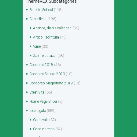
ThemeREX Subcategories
Back to School
(118)
Cancelleria
(196)
Agende, diari e calendari
(50)
Articoli scrittura
(75)
Varie
(33)
Zaini e astucci
(58)
Concorsi 2018
(46)
Concorsi Scuola 2020
(10)
Concorso Magistrato 2019
(18)
Creatività
(66)
Home Page Slider
(6)
Idee regalo
(589)
Carnevale
(37)
Casa e arredo
(62)