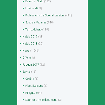
Esami di Stato
(122)
Libri usati
(9)
Professionisti e Specializzazioni
(411)
Scuola e Vacanze
(140)
Tempo Libero
(189)
Natale 2017
(38)
Natale 2018
(29)
News
(1.046)
Offerte
(8)
Pasqua 2017
(12)
Servizi
(13)
Colibry
(1)
Plastificazione
(2)
Rilegature
(4)
Scanner e invio documenti
(3)