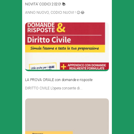
NOVITA’ CODICI 2020! 📚
ANNO NUOVO, CODICI NUOVI ! 😉😂
LA PROVA ORALE con domande e risposte
DIRITTO CIVILE L’opera consente di...