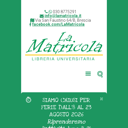
030 8775291
info@lamatricola.it
Via San Faustino 64/B, Brescia
facebook.com/LaMatricola
SIAMO CHIUSI PER
FERIE DALL'8 AL 23
AGOSTO 2026
Riprenderemo