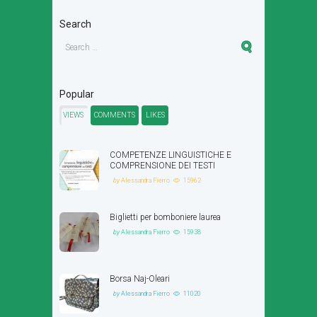
Search
Popular
VIEWS
COMMENTS
LIKES
COMPETENZE LINGUISTICHE E
COMPRENSIONE DEI TESTI
by
Alessandra Fierro
15962
Biglietti per bomboniere laurea
by
Alessandra Fierro
15938
Borsa Naj-Oleari
by
Alessandra Fierro
11020