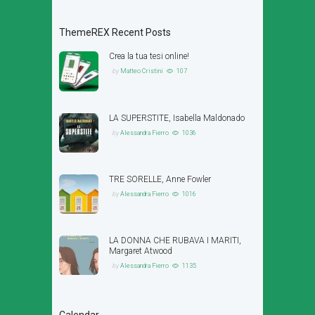
ThemeREX Recent Posts
Crea la tua tesi online!
by
Matteo Cristini
107
LA SUPERSTITE, Isabella Maldonado
by
Alessandra Fierro
1036
TRE SORELLE, Anne Fowler
by
Alessandra Fierro
1016
LA DONNA CHE RUBAVA I MARITI,
Margaret Atwood
by
Alessandra Fierro
1135