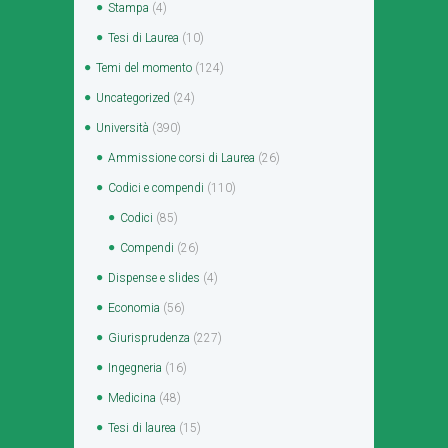
Stampa
(4)
Tesi di Laurea
(10)
Temi del momento
(124)
Uncategorized
(24)
Università
(390)
Ammissione corsi di Laurea
(26)
Codici e compendi
(110)
Codici
(85)
Compendi
(26)
Dispense e slides
(4)
Economia
(56)
Giurisprudenza
(227)
Ingegneria
(16)
Medicina
(48)
Tesi di laurea
(15)