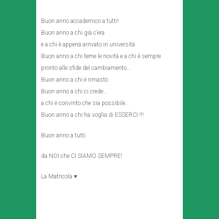
Buon anno accademico a tutti!
Buon anno a chi già c’era
e a chi è appena arrivato in università
Buon anno a chi teme le novità e a chi è sempre
pronto alle sfide del cambiamento…
Buon anno a chi è rimasto
Buon anno a chi ci crede…
a chi è convinto che sia possibile…
Buon anno a chi ha voglia di ESSERCI !!!
Buon anno a tutti
da NOI che CI SIAMO SEMPRE!
La Matricola ♥