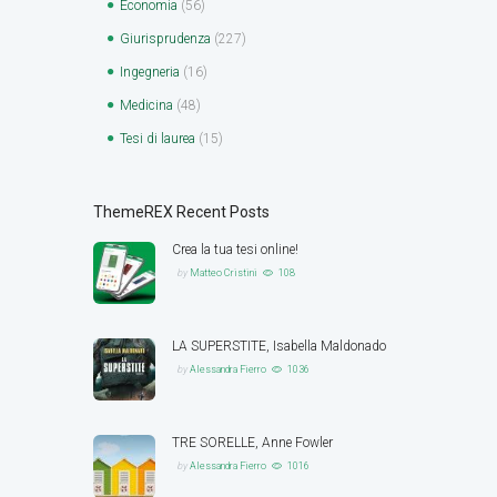
Economia
(56)
Giurisprudenza
(227)
Ingegneria
(16)
Medicina
(48)
Tesi di laurea
(15)
ThemeREX Recent Posts
Crea la tua tesi online!
by
Matteo Cristini
108
LA SUPERSTITE, Isabella Maldonado
by
Alessandra Fierro
1036
TRE SORELLE, Anne Fowler
by
Alessandra Fierro
1016