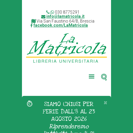
030 8775291
info@lamatricola.it
Via San Faustino 64/B, Brescia
facebook.com/LaMatricola
SIAMO CHIUSI PER
FERIE DALL'8 AL 23
AGOSTO 2026
Riprenderemo