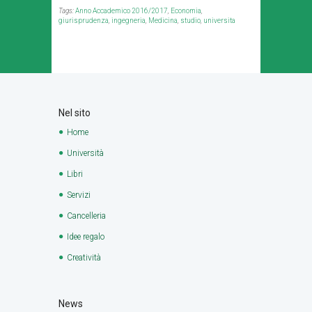
Tags:
Anno Accademico 2016/2017
,
Economia
,
giurisprudenza
,
ingegneria
,
Medicina
,
studio
,
universita
Nel sito
Home
Università
Libri
Servizi
Cancelleria
Idee regalo
Creatività
News