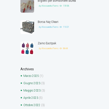
Biglietti per bomboniere laurea
by
Alessandra Fierro
15938
Borsa Naj-Oleari
by
Alessandra Fierro
11021
Zaino Eastpak
by
Alessandra Fierro
8644
Archives
Marzo
2025
(1)
Giugno
2023
(3)
Maggio
2023
(3)
Aprile
2023
(5)
Ottobre
2022
(3)