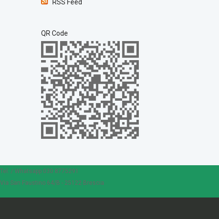
RSS Feed
QR Code
Tel. / Whatsapp 030 8775291
Via San Faustino 64/B - 25122 Brescia