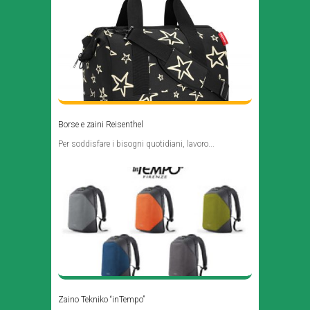
Borse e zaini Reisenthel
Per soddisfare i bisogni quotidiani, lavoro...
Zaino Tekniko “inTempo”