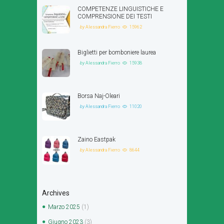
COMPETENZE LINGUISTICHE E
COMPRENSIONE DEI TESTI
by
Alessandra Fierro
15962
Biglietti per bomboniere laurea
by
Alessandra Fierro
15938
Borsa Naj-Oleari
by
Alessandra Fierro
11020
Zaino Eastpak
by
Alessandra Fierro
8644
Archives
Marzo
2025
(1)
Giugno
2023
(3)