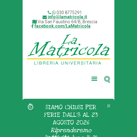
030 8775291
info@lamatricola.it
Via San Faustino 64/B, Brescia
facebook.com/LaMatricola
SIAMO CHIUSI PER
FERIE DALL'8 AL 23
AGOSTO 2026
Riprenderemo