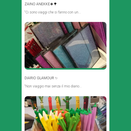
ZAINO ANEKKE🍀🌳
“Ci sono viaggi che si fanno con un...
DIARIO GLAMOUR ✨
“Non viaggio mai senza il mio diario...