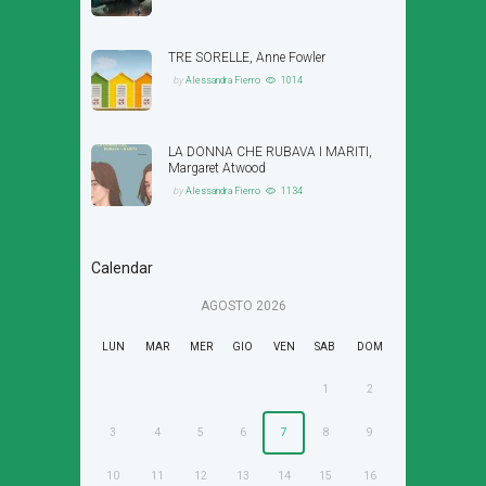
TRE SORELLE, Anne Fowler
by
Alessandra Fierro
1014
LA DONNA CHE RUBAVA I MARITI,
Margaret Atwood
by
Alessandra Fierro
1134
Calendar
AGOSTO
2026
LUN
MAR
MER
GIO
VEN
SAB
DOM
1
2
3
4
5
6
7
8
9
10
11
12
13
14
15
16