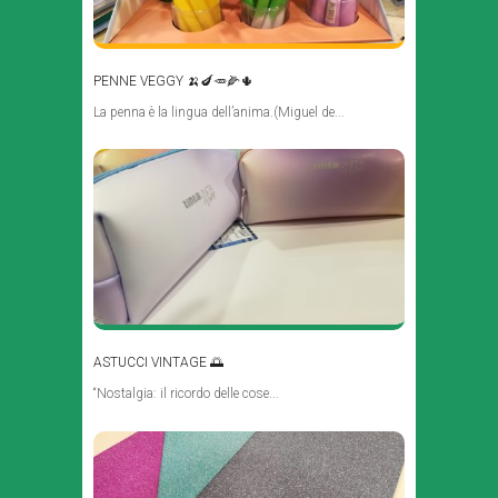
PENNE VEGGY 🍌🍆🥕🌽🌵
La penna è la lingua dell’anima.(Miguel de...
ASTUCCI VINTAGE 🌅
“Nostalgia: il ricordo delle cose...