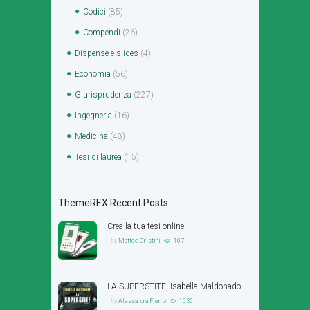
Codici
(85)
Compendi
(26)
Dispense e slides
(4)
Economia
(56)
Giurisprudenza
(227)
Ingegneria
(16)
Medicina
(48)
Tesi di laurea
(15)
ThemeREX Recent Posts
Crea la tua tesi online!
by
Matteo Cristini
107
LA SUPERSTITE, Isabella Maldonado
by
Alessandra Fierro
1036