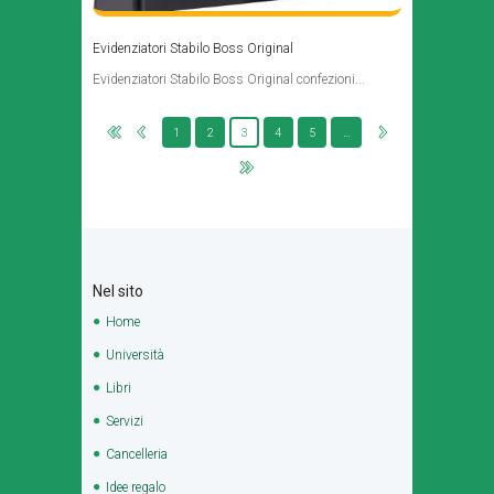
Evidenziatori Stabilo Boss Original
Evidenziatori Stabilo Boss Original confezioni...
1
2
3
4
5
…
Nel sito
Home
Università
Libri
Servizi
Cancelleria
Idee regalo