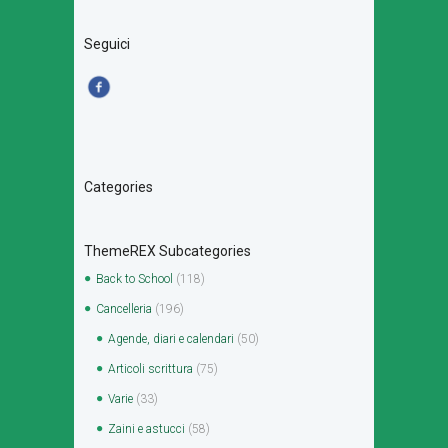
Seguici
Categories
ThemeREX Subcategories
Back to School
(118)
Cancelleria
(196)
Agende, diari e calendari
(50)
Articoli scrittura
(75)
Varie
(33)
Zaini e astucci
(58)