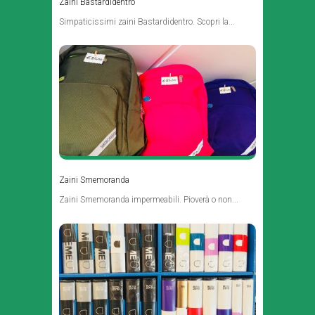
Zaini Bastardidentro
Simpaticissimi zaini Bastardidentro. Scopri la...
Zaini Smemoranda
Zaini Smemoranda impermeabili. Pioverà o non...